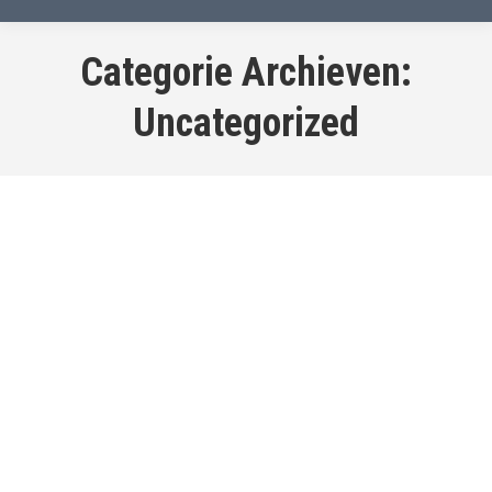
Categorie Archieven:
Uncategorized
Η Εμπειρία του Online Casino στην
Ελλάδα: Μια Νέα Εποχή Ψυχαγωγίας
Uncategorized
Door
Bury
5 juni 2026
Γιατί το Betsixty GR Ξεχωρίζει Στον κόσμο
των online καζίνο, η Ελλάδα έχει δει μια
σημαντική άνθηση τα τελευταία χρόνια. Το