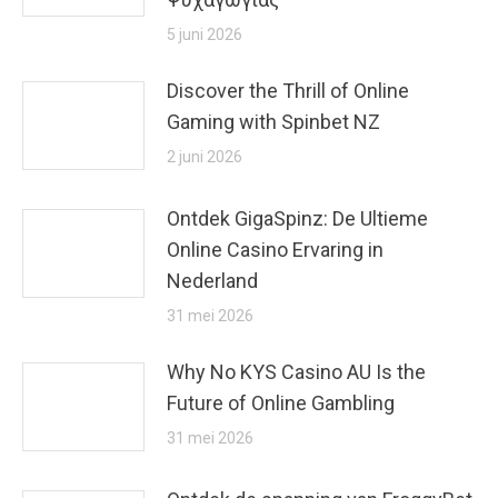
5 juni 2026
Discover the Thrill of Online
Gaming with Spinbet NZ
2 juni 2026
Ontdek GigaSpinz: De Ultieme
Online Casino Ervaring in
Nederland
31 mei 2026
Why No KYS Casino AU Is the
Future of Online Gambling
31 mei 2026