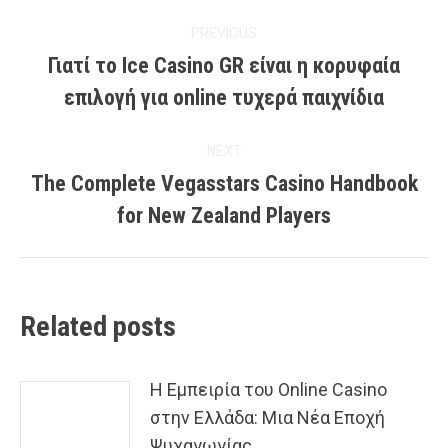
Post
PREVIOUS
navigation
Γιατί το Ice Casino GR είναι η κορυφαία
Previous
επιλογή για online τυχερά παιχνίδια
post:
NEXT
The Complete Vegasstars Casino Handbook
Next
for New Zealand Players
post:
Related posts
Η Εμπειρία του Online Casino
στην Ελλάδα: Μια Νέα Εποχή
Ψυχαγωγίας