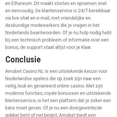
en Ethereum. Dit maakt storten en opnemen snel
en eenvoudig. De klantenservice is 24/7 bereikbaar
via live chat en e-mail, met vriendelijke en
deskundige medewerkers die je vragen in het
Nederlands beantwoorden. Of je nu hulp nodig hebt
bij een technisch probleem of informatie over een
bonus, de support staat altijd voor je klaar.
Conclusie
Amobet Casino NL is een uitstekende keuze voor
Nederlandse spelers die op zoek zijn naar een
veilig, leuk en gevarieerd online casino. Met zijn
moderne functies, royale bonussen en uitstekende
klantenservice, is het een platform dat je zeker een
kans moet geven. Of je nu een doorgewinterde
gokker bent of net begint, Amobet biedt een