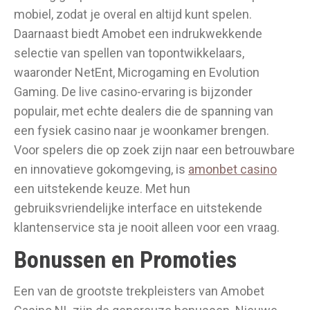
mobiel, zodat je overal en altijd kunt spelen.
Daarnaast biedt Amobet een indrukwekkende
selectie van spellen van topontwikkelaars,
waaronder NetEnt, Microgaming en Evolution
Gaming. De live casino-ervaring is bijzonder
populair, met echte dealers die de spanning van
een fysiek casino naar je woonkamer brengen.
Voor spelers die op zoek zijn naar een betrouwbare
en innovatieve gokomgeving, is
amonbet casino
een uitstekende keuze. Met hun
gebruiksvriendelijke interface en uitstekende
klantenservice sta je nooit alleen voor een vraag.
Bonussen en Promoties
Een van de grootste trekpleisters van Amobet