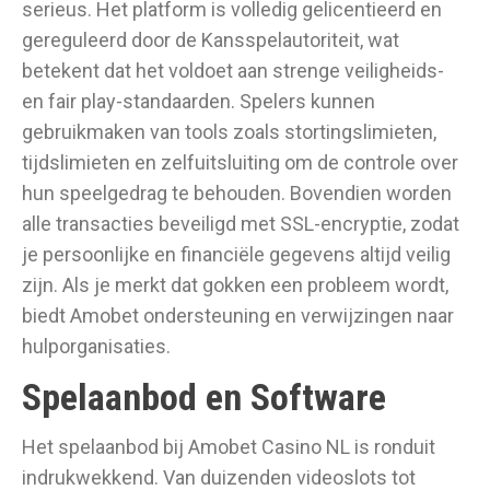
serieus. Het platform is volledig gelicentieerd en
gereguleerd door de Kansspelautoriteit, wat
betekent dat het voldoet aan strenge veiligheids-
en fair play-standaarden. Spelers kunnen
gebruikmaken van tools zoals stortingslimieten,
tijdslimieten en zelfuitsluiting om de controle over
hun speelgedrag te behouden. Bovendien worden
alle transacties beveiligd met SSL-encryptie, zodat
je persoonlijke en financiële gegevens altijd veilig
zijn. Als je merkt dat gokken een probleem wordt,
biedt Amobet ondersteuning en verwijzingen naar
hulporganisaties.
Spelaanbod en Software
Het spelaanbod bij Amobet Casino NL is ronduit
indrukwekkend. Van duizenden videoslots tot