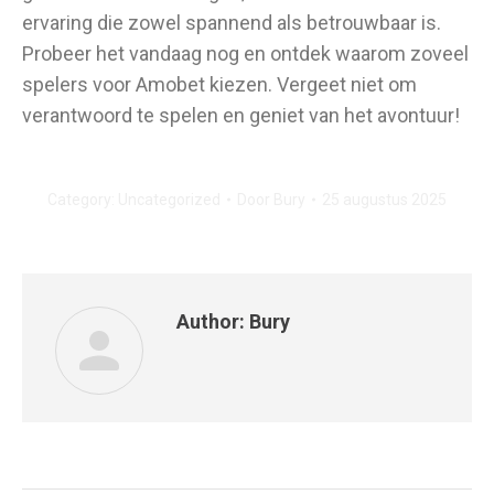
ervaring die zowel spannend als betrouwbaar is.
Probeer het vandaag nog en ontdek waarom zoveel
spelers voor Amobet kiezen. Vergeet niet om
verantwoord te spelen en geniet van het avontuur!
Category:
Uncategorized
Door
Bury
25 augustus 2025
Author:
Bury