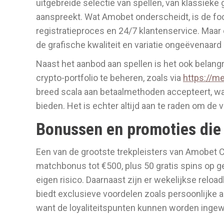
uitgebreide selectie van spellen, van klassieke 
aanspreekt. Wat Amobet onderscheidt, is de foc
registratieproces en 24/7 klantenservice. Maa
de grafische kwaliteit en variatie ongeëvenaard zi
Naast het aanbod aan spellen is het ook belan
crypto-portfolio te beheren, zoals via
https://m
breed scala aan betaalmethoden accepteert, waa
bieden. Het is echter altijd aan te raden om de 
Bonussen en promoties die 
Een van de grootste trekpleisters van Amobet
matchbonus tot €500, plus 50 gratis spins op g
eigen risico. Daarnaast zijn er wekelijkse re
biedt exclusieve voordelen zoals persoonlijke 
want de loyaliteitspunten kunnen worden ingewi