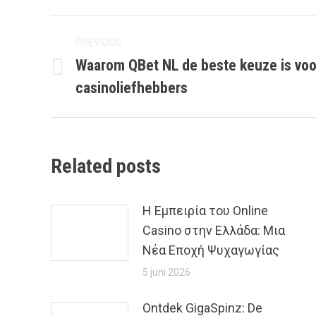
Post
PREVIOUS
navigation
Waarom QBet NL de beste keuze is voo
Previous
casinoliefhebbers
post:
Related posts
Η Εμπειρία του Online
Casino στην Ελλάδα: Μια
Νέα Εποχή Ψυχαγωγίας
5 juni 2026
Ontdek GigaSpinz: De