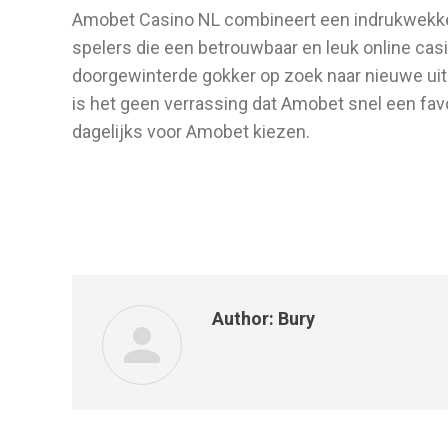
Amobet Casino NL combineert een indrukwekkend
spelers die een betrouwbaar en leuk online cas
doorgewinterde gokker op zoek naar nieuwe uitd
is het geen verrassing dat Amobet snel een fa
dagelijks voor Amobet kiezen.
Author:
Bury