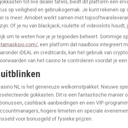
gokkasten tot live dealer tafels, biedt dit platform een er
us op veiligheid en gebruiksgemak. Je kunt rekenen op s
r er is meer: Amobet werkt samen met topsoftwarelevera
jn. Of je nu van blackjack, roulette of videoslots houdt, j
grijk om te weten hoe je je tegoeden beheert. Sommige s
etamasksio.com/
, een platform dat naadloos integreert 
ronder iDEAL en creditcards, kan het gebruik van crypto-
voorwaarden van het casino te controleren voordat je een 
uitblinken
 Casino NL is het genereuze welkomstpakket. Nieuwe spe
eselecteerde gokkasten. Dit is een fantastische manier o
loadbonussen, cashback-aanbiedingen en een VIP-progra
accountmanagers, hogere limieten en speciale evenemente
sseld voor bonusgeld of fysieke prijzen.