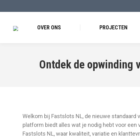
OVER ONS
PROJECTEN
Ontdek de opwinding v
Welkom bij Fastslots NL, de nieuwe standaard v
platform biedt alles wat je nodig hebt voor een 
Fastslots NL, waar kwaliteit, variatie en klantte