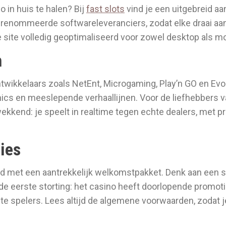
 in huis te halen? Bij
fast slots
vind je een uitgebreid aa
renommeerde softwareleveranciers, zodat elke draai aan 
 site volledig geoptimaliseerd voor zowel desktop als mobi
n
twikkelaars zoals NetEnt, Microgaming, Play’n GO en Evo
 en meeslepende verhaallijnen. Voor de liefhebbers van s
wekkend: je speelt in realtime tegen echte dealers, met pro
ies
d met een aantrekkelijk welkomstpakket. Denk aan een s
ij de eerste storting: het casino heeft doorlopende promo
spelers. Lees altijd de algemene voorwaarden, zodat je