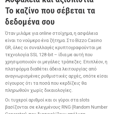
Το καζίνο που σέβεται τα
δεδομένα σου
Όταν μιλάμε για online στοίχημα, η ασφάλεια
είναι το νούμερο ένα ζήτημα. Στο Bizzo Casino
GR, όλες οι συναλλαγές κρυπτογραφούνται με
τεχνολογία SSL 128-bit – ίδια με αυτή που
χρησιμοποιούν οι μεγάλες τράπεζες. Επιπλέον, η
πλατφόρμα διαθέτει άδεια λειτουργίας από
αναγνωρισμένες ρυθμιστικές αρχές, οπότε είσαι
σίγουρος ότι τα ποσά που κερδίζεις θα
πληρωθούν χωρίς δικαιολογίες.
Οι τυχεροί αριθμοί και οι γύροι στα slots
βασίζονται σε ελεγμένους RNG (Random Number