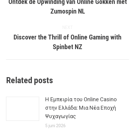
navigation
Ontdek de Opwinding van Online Gokken met
Previous
Zumospin NL
post:
NEXT
Discover the Thrill of Online Gaming with
Next
Spinbet NZ
post:
Related posts
Η Εμπειρία του Online Casino
στην Ελλάδα: Μια Νέα Εποχή
Ψυχαγωγίας
5 juni 2026