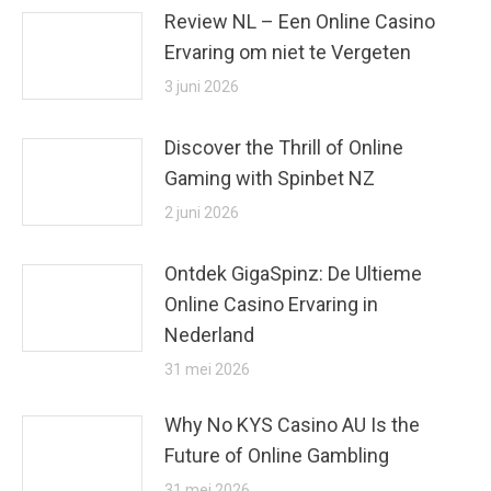
Review NL – Een Online Casino
Ervaring om niet te Vergeten
3 juni 2026
Discover the Thrill of Online
Gaming with Spinbet NZ
2 juni 2026
Ontdek GigaSpinz: De Ultieme
Online Casino Ervaring in
Nederland
31 mei 2026
Why No KYS Casino AU Is the
Future of Online Gambling
31 mei 2026