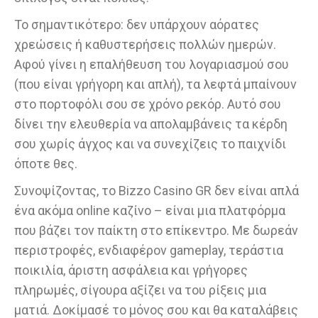
Το σημαντικότερο: δεν υπάρχουν αόρατες
χρεώσεις ή καθυστερήσεις πολλών ημερών.
Αφού γίνει η επαλήθευση του λογαριασμού σου
(που είναι γρήγορη και απλή), τα λεφτά μπαίνουν
στο πορτοφόλι σου σε χρόνο ρεκόρ. Αυτό σου
δίνει την ελευθερία να απολαμβάνεις τα κέρδη
σου χωρίς άγχος και να συνεχίζεις το παιχνίδι
όποτε θες.
Συνοψίζοντας, το Bizzo Casino GR δεν είναι απλά
ένα ακόμα online καζίνο – είναι μια πλατφόρμα
που βάζει τον παίκτη στο επίκεντρο. Με δωρεάν
περιστροφές, ενδιαφέρον gameplay, τεράστια
ποικιλία, άριστη ασφάλεια και γρήγορες
πληρωμές, σίγουρα αξίζει να του ρίξεις μια
ματιά. Δοκίμασέ το μόνος σου και θα καταλάβεις