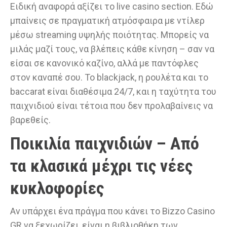
Ειδική αναφορά αξίζει το live casino section. Εδώ
μπαίνεις σε πραγματική ατμόσφαιρα με ντίλερ
μέσω streaming υψηλής ποιότητας. Μπορείς να
μιλάς μαζί τους, να βλέπεις κάθε κίνηση – σαν να
είσαι σε κανονικό καζίνο, αλλά με παντόφλες
στον καναπέ σου. Το blackjack, η ρουλέτα και το
baccarat είναι διαθέσιμα 24/7, και η ταχύτητα του
παιχνιδιού είναι τέτοια που δεν προλαβαίνεις να
βαρεθείς.
Ποικιλία παιχνιδιών – Από
τα κλασικά μέχρι τις νέες
κυκλοφορίες
Αν υπάρχει ένα πράγμα που κάνει το Bizzo Casino
GR να ξεχωρίζει, είναι η βιβλιοθήκη των