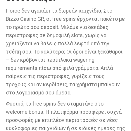
Ποιος δεν αγαπάει τα δωρεάν παιχνίδια; Στο
Bizzo Casino GR, οι free spins έρχονται πακέτο με
το πρώτο σου deposit. Μιλάμε για δεκάδες
περιστροφές σε δημοφιλή slots, χωρίς να
χρειάζεται να βάλεις πολλά λεφτά από την
τσέπη σου. Το καλύτερο; Οι όροι είναι ξεκάθαροι
– δεν κρύβονται περίπλοκα wagering
requirements πίσω από ψιλά γράμματα. Απλά
παίρνεις τις περιστροφές, γυρίζεις τους
τροχούς και αν κερδίσεις, τα χρήματα μπαίνουν
στο λογαριασμό σου άμεσα.
Φυσικά, τα free spins δεν σταματάνε στο
welcome bonus. Η πλατφόρμα προσφέρει συχνά
προσφορές με επιπλέον περιστροφές σε νέες
κυκλοφορίες παιχνιδιών ή σε ειδικές ημέρες της