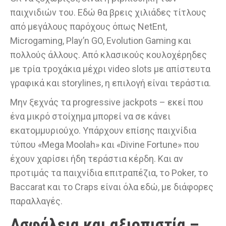
παιχνιδιών του. Εδώ θα βρεις χιλιάδες τίτλους
από μεγάλους παρόχους όπως NetEnt,
Microgaming, Play’n GO, Evolution Gaming και
πολλούς άλλους. Από κλασικούς κουλοχέρηδες
με τρία τροχάκια μέχρι video slots με απίστευτα
γραφικά και storylines, η επιλογή είναι τεράστια.
Μην ξεχνάς τα progressive jackpots – εκεί που
ένα μικρό στοίχημα μπορεί να σε κάνει
εκατομμυριούχο. Υπάρχουν επίσης παιχνίδια
τύπου «Mega Moolah» και «Divine Fortune» που
έχουν χαρίσει ήδη τεράστια κέρδη. Και αν
προτιμάς τα παιχνίδια επιτραπέζια, το Poker, το
Baccarat και το Craps είναι όλα εδώ, με διάφορες
παραλλαγές.
Ασφάλεια και αξιοπιστία –