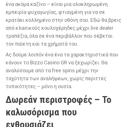
ένα ακόμα καζίνο – είναι μια ολοκληρωμένη
εμπειρία ψυχαγωγίας, φτιαγμένη για να σε
κρατάει κολλημένο στην οθόνη σου. Εδώ θα βρεις
από κλασικούς κουλοχέρηδες μέχρι live dealer
τραπέζια, όλα σε ένα περιβάλλον που σέβεται
τον παίκτη και τα χρήματά του.
Ας δούμε λοιπόν ένα ένα τα χαρακτηριστικά που
κάνουν το Bizzo Casino GR να ξεχωρίζει. Θα
αναλύσουμε από τα free spins μέχρι την
ταχύτητα των αναλήψεων, χωρίς περιττές
τυπικότητες – μόνο η ουσία.
Δωρεάν περιστροφές – Το
καλωσόρισμα που
ενθουσιάζει